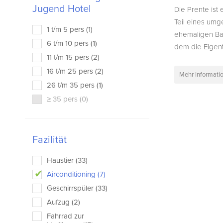
Jugend Hotel
Die Prente ist 
Teil eines um
1 t/m 5 pers (1)
ehemaligen Bau
6 t/m 10 pers (1)
dem die Eigent
11 t/m 15 pers (2)
16 t/m 25 pers (2)
Mehr Informati
26 t/m 35 pers (1)
≥ 35 pers (0)
Fazilität
Haustier (33)
Airconditioning (7)
Geschirrspüler (33)
Aufzug (2)
Fahrrad zur