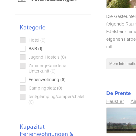
Die Gästeunter
folgende Räume
Kategorie
Edelsteinzimme
eigenen Farbe
Hotel (0)
mit...
B&B (1)
Jugend Hostels (0)
Mehr Informati
Zimmergebundene
Unterkunft (0)
Ferienwohnung (6)
Campingplatz (0)
De Prente
tent/glamping/camper/chalet
Haustier
Ai
(0)
Kapazität
Ferienwohnungen &