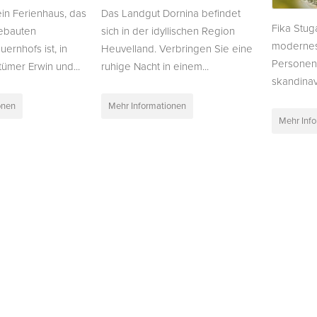
ein Ferienhaus, das
Das Landgut Dornina befindet
Fika Stug
gebauten
sich in der idyllischen Region
modernes 
ernhofs ist, in
Heuvelland. Verbringen Sie eine
Personen 
ümer Erwin und...
ruhige Nacht in einem...
skandinavi
onen
Mehr Informationen
Mehr Inf