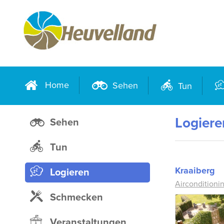
Home
Sehen
Tun
Logiere
Sehen
Tun
Kraaiberg
Logieren
Airconditioni
Schmecken
Veranstaltungen