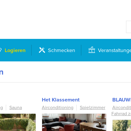
Logieren
Schmecken
Veranstaltung
n
Het Klassement
BLAUW
ng
Sauna
Airconditioning
Spielzimmer
Aircondi
Fahrrad 