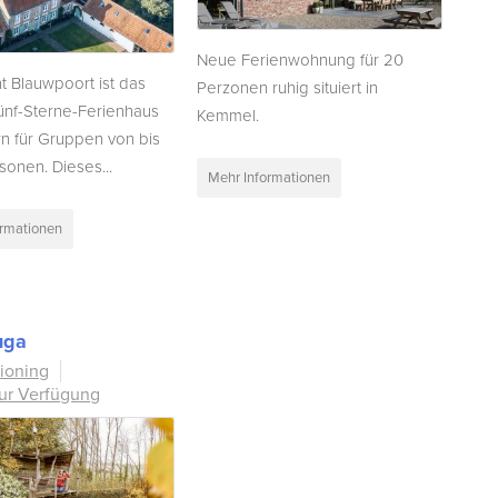
Neue Ferienwohnung für 20
 Blauwpoort ist das
Perzonen ruhig situiert in
ünf-Sterne-Ferienhaus
Kemmel.
rn für Gruppen von bis
sonen. Dieses...
Mehr Informationen
ormationen
uga
tioning
zur Verfügung