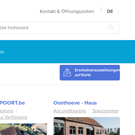
Kontakt & Öffnungszeiten
DE
NL
FR
EN
en
Erscheinenauswirkungen
auf Karte
POORT.be
Oosthoeve - Haus
tioning
Airconditioning
Spielzimmer
zur Verfügung