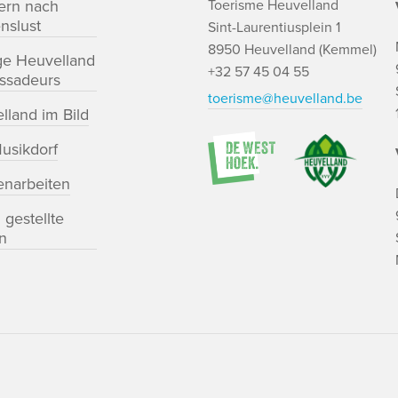
ern nach
Toerisme Heuvelland
nslust
Sint-Laurentiusplein 1
8950 Heuvelland (Kemmel)
ge Heuvelland
+32 57 45 04 55
ssadeurs
toerisme@heuvelland.be
lland im Bild
usikdorf
enarbeiten
 gestellte
n