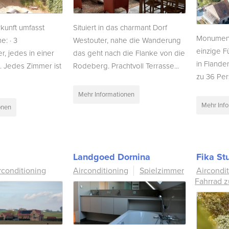
kunft umfasst
Situiert in das charmant Dorf
Monument
: · 3
Westouter, nahe die Wanderung
einzige F
r, jedes in einer
das geht nach die Flanke von die
in Flande
. Jedes Zimmer ist
Rodeberg. Prachtvoll Terrasse...
zu 36 Per
Mehr Informationen
Mehr Inf
onen
Landgoed Dornina
Fika St
rconditioning
Airconditioning
Spielzimmer
Aircondi
Fahrrad 