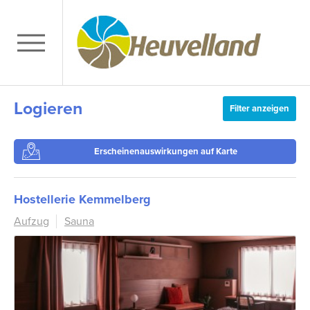
Logieren
Filter anzeigen
Erscheinenauswirkungen auf Karte
Hostellerie Kemmelberg
Aufzug
Sauna