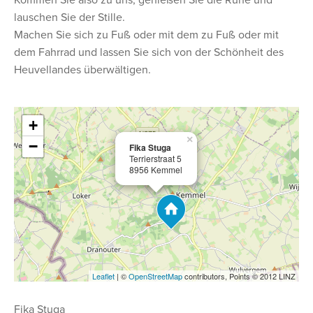
Kommen Sie also zu uns, genießen Sie die Ruhe und
lauschen Sie der Stille.
Machen Sie sich zu Fuß oder mit dem zu Fuß oder mit
dem Fahrrad und lassen Sie sich von der Schönheit des
Heuvellandes überwältigen.
+
×
−
Fika Stuga
Terrierstraat 5
8956 Kemmel
Leaflet
| ©
OpenStreetMap
contributors, Points © 2012 LINZ
Fika Stuga