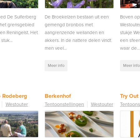
ied De Sulferberg
De Broekelzen bestaan uit een
Boven op
n het grensgebied
gemengd bronbos met
Westouter
en Reningelst. Het
aangrenzende weilanden en
stukje Wes
stuk...
akkers. In de nattere delen vindt
een sfeer
men veel...
waar de...
Meer info
Meer info
p Rodeberg
Berkenhof
Try Out 
Westouter
Tentoonstellingen
Westouter
Tentoons