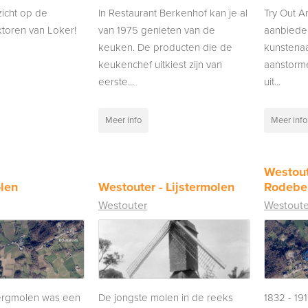
zicht op de
In Restaurant Berkenhof kan je al
Try Out Ar
ktoren van Loker!
van 1975 genieten van de
aanbiede
keuken. De producten die de
kunstena
keukenchef uitkiest zijn van
aanstorme
eerste...
uit...
Meer info
Meer info
Westout
len
Westouter - Lijstermolen
Rodebe
Westouter
Westoute
ergmolen was een
De jongste molen in de reeks
1832 - 19