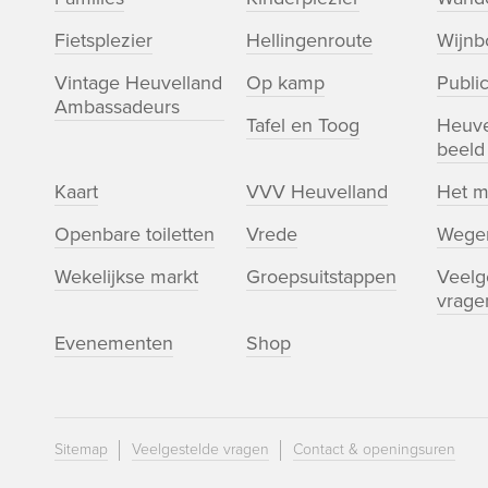
Fietsplezier
Hellingenroute
Wijn
Vintage Heuvelland
Op kamp
Public
Ambassadeurs
Tafel en Toog
Heuve
beeld
Kaart
VVV Heuvelland
Het m
Openbare toiletten
Vrede
Wege
Wekelijkse markt
Groepsuitstappen
Veelg
vrage
Evenementen
Shop
Sitemap
Veelgestelde vragen
Contact & openingsuren