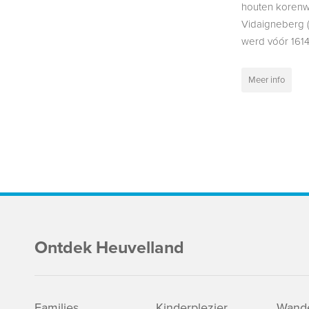
houten koren
Vidaigneberg 
werd vóór 1614 o
Meer info
Ontdek Heuvelland
Families
Kinderplezier
Wande