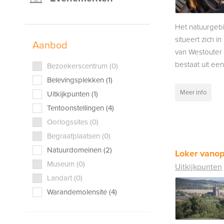
Het natuurgeb
situeert zich i
Aanbod
van Westouter 
bestaat uit een 
Bezoekerscentrum (0)
Belevingsplekken (1)
Meer info
Uitkijkpunten (1)
Tentoonstellingen (4)
Oorlogssites (0)
Begraafplaatsen (0)
Natuurdomeinen (2)
Loker vano
Museum (0)
Uitkijkpunten
Landart (0)
Warandemolensite (4)