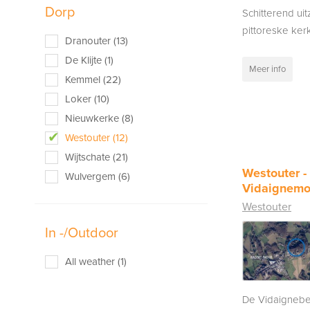
Dorp
Schitterend uit
pittoreske ker
Dranouter (13)
De Klijte (1)
Meer info
Kemmel (22)
Loker (10)
Nieuwkerke (8)
Westouter (12)
Wijtschate (21)
Westouter -
Wulvergem (6)
Vidaignemo
Westouter
In -/Outdoor
All weather (1)
De Vidaigneb