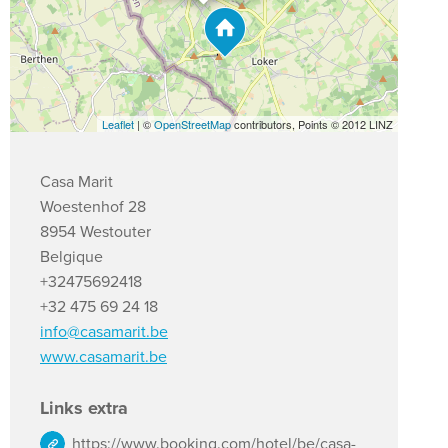
Leaflet
| ©
OpenStreetMap
contributors, Points © 2012 LINZ
Casa Marit
Woestenhof 28
8954 Westouter
Belgique
+32475692418
+32 475 69 24 18
info@casamarit.be
www.casamarit.be
Links extra
https://www.booking.com/hotel/be/casa-