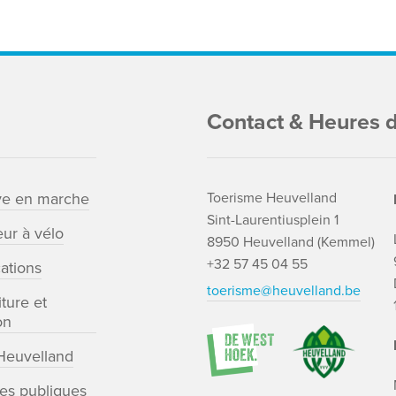
Contact & Heures d
ve en marche
Toerisme Heuvelland
Sint-Laurentiusplein 1
ur à vélo
8950 Heuvelland (Kemmel)
+32 57 45 04 55
cations
toerisme@heuvelland.be
ture et
on
euvelland
tes publiques