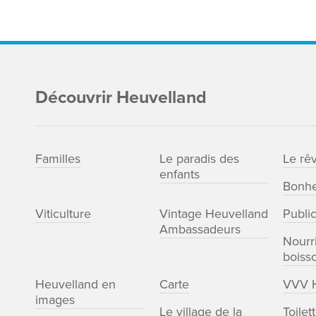
Découvrir Heuvelland
Familles
Le paradis des
Le rê
enfants
Bonhe
Viticulture
Vintage Heuvelland
Publi
Ambassadeurs
Nourri
boiss
Heuvelland en
Carte
VVV H
images
Le village de la
Toilet