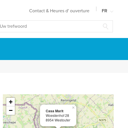
Contact & Heures d' ouverture
FR
NL
EN
DE
+
×
−
Casa Marit
Woestenhof 28
8954 Westouter