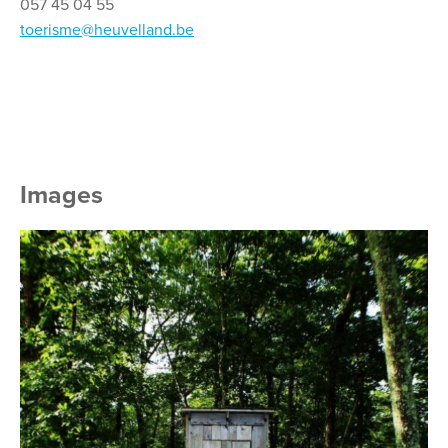
057 45 04 55
toerisme@heuvelland.be
Images