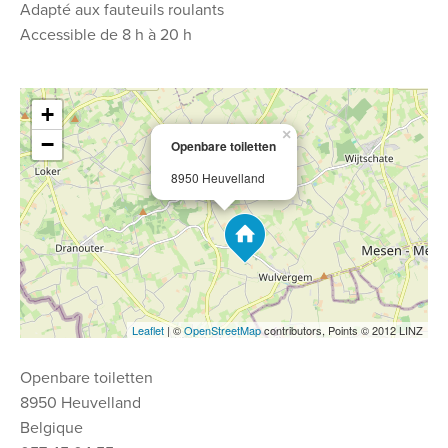
Adapté aux fauteuils roulants
Accessible de 8 h à 20 h
+
×
−
Openbare toiletten
8950 Heuvelland
Leaflet
| ©
OpenStreetMap
contributors, Points © 2012 LINZ
Openbare toiletten
8950 Heuvelland
Belgique