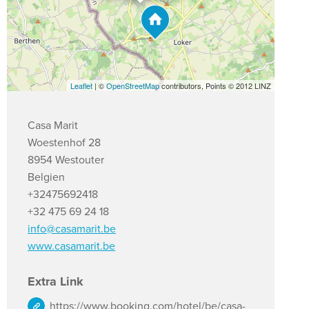
Leaflet
| ©
OpenStreetMap
contributors, Points © 2012 LINZ
Casa Marit
Woestenhof 28
8954 Westouter
Belgien
+32475692418
+32 475 69 24 18
info@casamarit.be
www.casamarit.be
Extra Link
https://www.booking.com/hotel/be/casa-