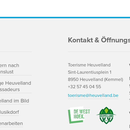
Kontakt & Öffnung
ern nach
Toerisme Heuvelland
nslust
Sint-Laurentiusplein 1
8950 Heuvelland (Kemmel)
ge Heuvelland
+32 57 45 04 55
ssadeurs
toerisme@heuvelland.be
lland im Bild
usikdorf
enarbeiten