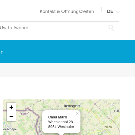
Kontakt & Öffnungszeiten
DE
NL
FR
EN
en
+
×
−
Casa Marit
Woestenhof 28
8954 Westouter