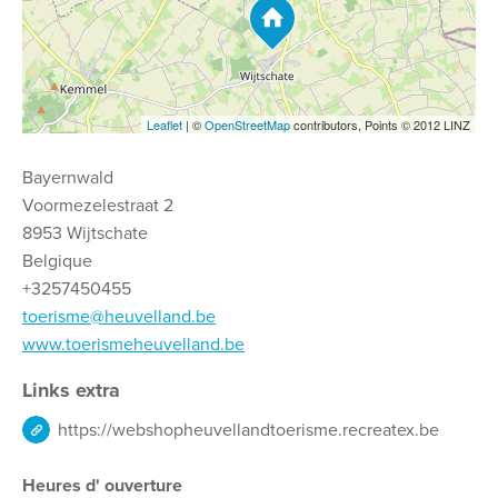
Leaflet
| ©
OpenStreetMap
contributors, Points © 2012 LINZ
Bayernwald
Voormezelestraat 2
8953 Wijtschate
Belgique
+3257450455
toerisme@heuvelland.be
www.toerismeheuvelland.be
Links extra
https://webshopheuvellandtoerisme.recreatex.be
Heures d' ouverture