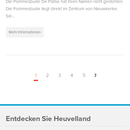
Die Pommesbude De Platse hat ihren Namen nicht gestohlen.
Die Pommesbude liegt direkt im Zentrum von Nieuwkerke.
Sie...
Mehr Informationen
1
2
3
4
5
Folgende
>
Entdecken Sie Heuvelland