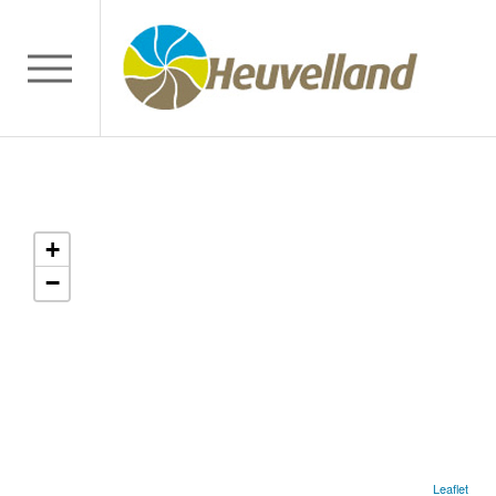
+
−
Leaflet