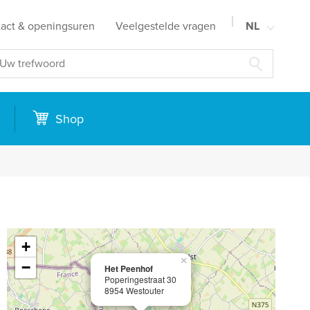
act & openingsuren
Veelgestelde vragen
NL
FR
EN
DE
n
Shop
+
×
−
Het Peenhof
Poperingestraat 30
8954 Westouter