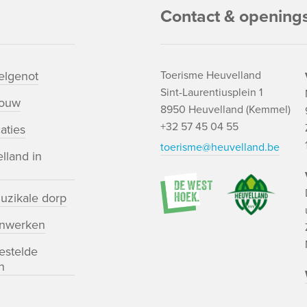
Contact & opening
lgenot
Toerisme Heuvelland
Sint-Laurentiusplein 1
bouw
8950 Heuvelland (Kemmel)
+32 57 45 04 55
aties
toerisme@heuvelland.be
lland in
uzikale dorp
nwerken
estelde
n