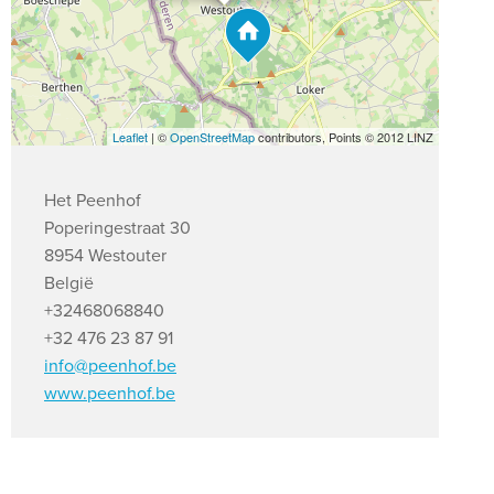
Leaflet
| ©
OpenStreetMap
contributors, Points © 2012 LINZ
Het Peenhof
Poperingestraat 30
8954 Westouter
België
+32468068840
+32 476 23 87 91
info@peenhof.be
www.peenhof.be