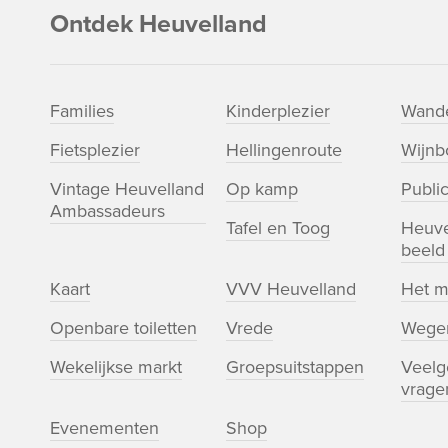
Ontdek Heuvelland
Families
Kinderplezier
Wande
Fietsplezier
Hellingenroute
Wijn
Vintage Heuvelland
Op kamp
Public
Ambassadeurs
Tafel en Toog
Heuve
beeld
Kaart
VVV Heuvelland
Het m
Openbare toiletten
Vrede
Wege
Wekelijkse markt
Groepsuitstappen
Veelg
vrage
Evenementen
Shop