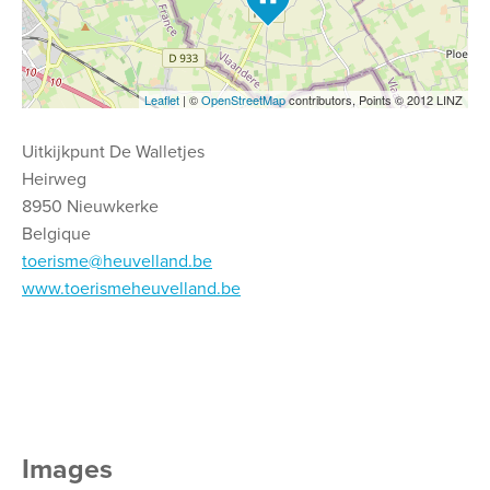
Leaflet
| ©
OpenStreetMap
contributors, Points © 2012 LINZ
Uitkijkpunt De Walletjes
Heirweg
8950 Nieuwkerke
Belgique
toerisme@heuvelland.be
www.toerismeheuvelland.be
Images