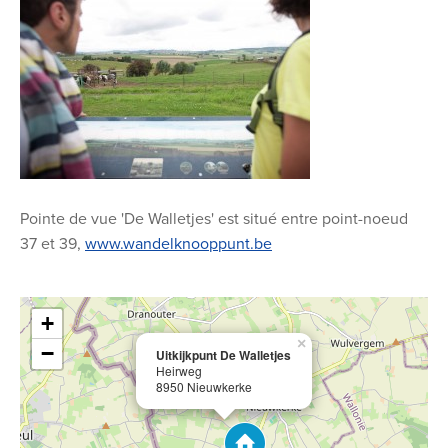
Pointe de vue 'De Walletjes' est situé entre point-noeud
37 et 39,
www.wandelknooppunt.be
+
×
−
Uitkijkpunt De Walletjes
Heirweg
8950 Nieuwkerke