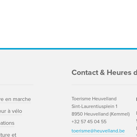
Contact & Heures d
ve en marche
Toerisme Heuvelland
Sint-Laurentiusplein 1
ur à vélo
8950 Heuvelland (Kemmel)
+32 57 45 04 55
cations
toerisme@heuvelland.be
ture et