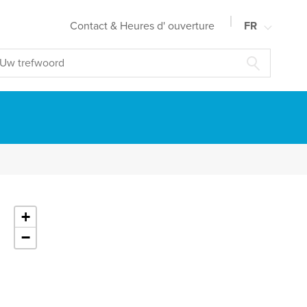
Contact & Heures d' ouverture
FR
NL
EN
DE
+
−