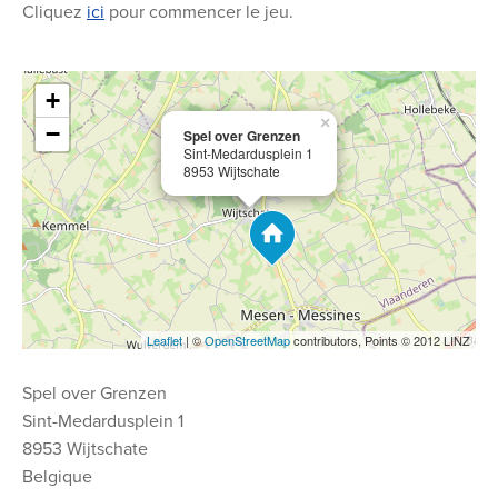
Cliquez
ici
pour commencer le jeu.
+
×
−
Spel over Grenzen
Sint-Medardusplein 1
8953 Wijtschate
Leaflet
| ©
OpenStreetMap
contributors, Points © 2012 LINZ
Spel over Grenzen
Sint-Medardusplein 1
8953 Wijtschate
Belgique