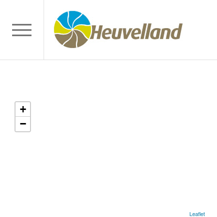
+
−
Leaflet