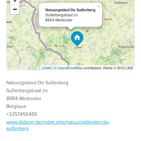
×
−
Natuurgebied De Sulferberg
Sulferbergstraat zn
8954 Westouter
Leaflet
| ©
OpenStreetMap
contributors, Points © 2012 LINZ
Natuurgebied De Sulferberg
Sulferbergstraat zn
8954 Westouter
Belgique
+3257450455
www.debron.be/index.php/natuurgebieden/de-
sulferberg