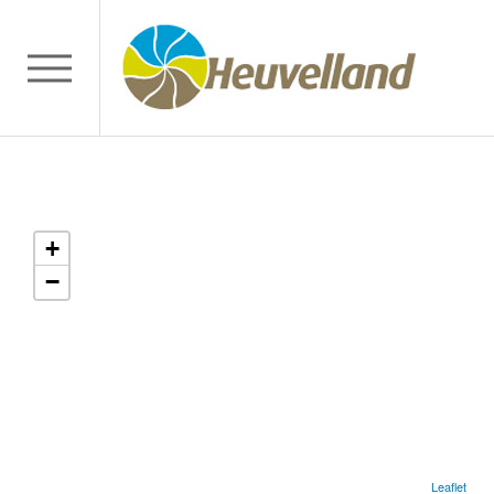
+
−
Leaflet