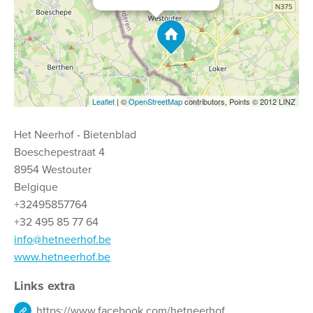
Leaflet
| ©
OpenStreetMap
contributors, Points © 2012 LINZ
Het Neerhof - Bietenblad
Boeschepestraat 4
8954 Westouter
Belgique
+32495857764
+32 495 85 77 64
info@hetneerhof.be
www.hetneerhof.be
Links extra
https://www.facebook.com/hetneerhof