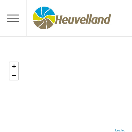
+
−
Leaflet