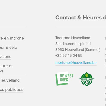
Contact & Heures d
ve en marche
Toerisme Heuvelland
Sint-Laurentiusplein 1
ur à vélo
8950 Heuvelland (Kemmel)
+32 57 45 04 55
cations
toerisme@heuvelland.be
ture et
on
euvelland
tes publiques