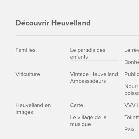
Découvrir Heuvelland
Familles
Le paradis des
Le rê
enfants
Bonhe
Viticulture
Vintage Heuvelland
Publi
Ambassadeurs
Nourri
boiss
Heuvelland en
Carte
VVV H
images
Le village de la
Toilet
musique
Paix