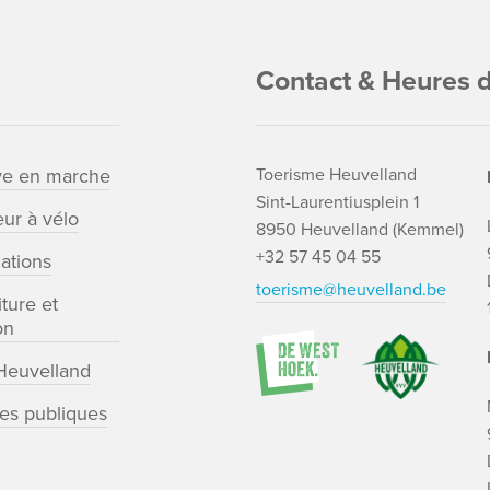
Contact & Heures d
ve en marche
Toerisme Heuvelland
Sint-Laurentiusplein 1
ur à vélo
8950 Heuvelland (Kemmel)
+32 57 45 04 55
cations
toerisme@heuvelland.be
ture et
on
euvelland
tes publiques