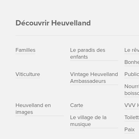
Découvrir Heuvelland
Familles
Le paradis des
Le rê
enfants
Bonhe
Viticulture
Vintage Heuvelland
Publi
Ambassadeurs
Nourri
boiss
Heuvelland en
Carte
VVV H
images
Le village de la
Toilet
musique
Paix