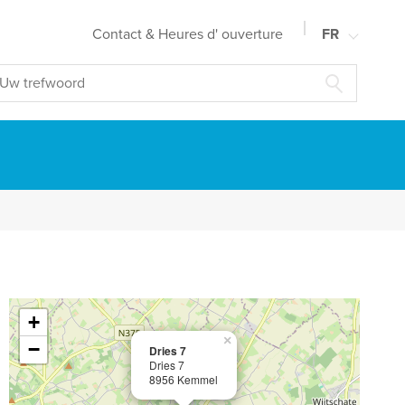
Contact & Heures d' ouverture
FR
NL
EN
DE
+
×
−
Dries 7
Dries 7
8956 Kemmel