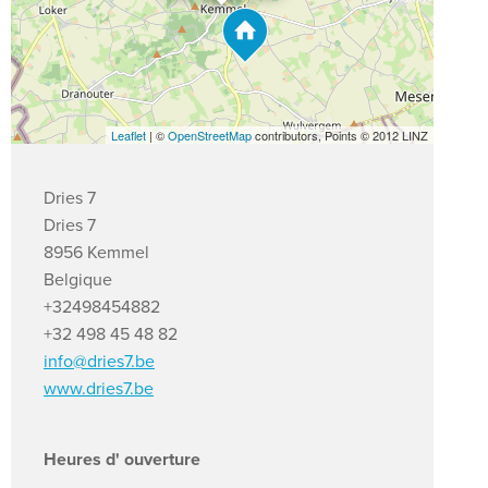
Leaflet
| ©
OpenStreetMap
contributors, Points © 2012 LINZ
Dries 7
Dries 7
8956 Kemmel
Belgique
+32498454882
+32 498 45 48 82
info@dries7.be
www.dries7.be
Heures d' ouverture