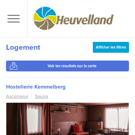
Logement
Afficher les filtres
Voir les resultats sur la carte
Hostellerie Kemmelberg
Ascenseur
Sauna