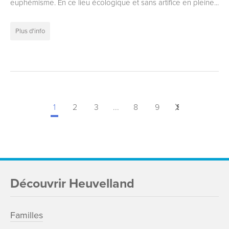
euphémisme. En ce lieu écologique et sans artifice en pleine...
Plus d'info
1
2
3
...
8
9
Suivant
>
Découvrir Heuvelland
Familles