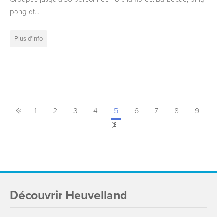
pong et...
Plus d'info
<
Précédant
1
2
3
4
5
6
7
8
9
Suivant
>
Découvrir Heuvelland