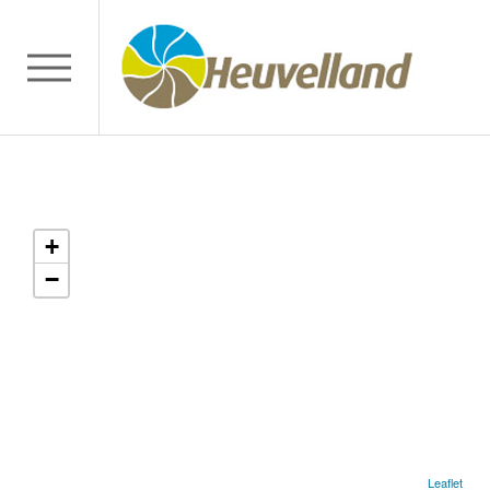
+
−
Leaflet