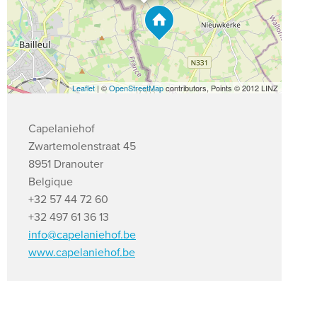
Leaflet
| ©
OpenStreetMap
contributors, Points © 2012 LINZ
Capelaniehof
Zwartemolenstraat 45
8951 Dranouter
Belgique
+32 57 44 72 60
+32 497 61 36 13
info@capelaniehof.be
www.capelaniehof.be