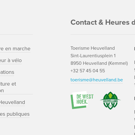
Contact & Heures d
ve en marche
Toerisme Heuvelland
Sint-Laurentiusplein 1
ur à vélo
8950 Heuvelland (Kemmel)
+32 57 45 04 55
cations
toerisme@heuvelland.be
ture et
on
euvelland
tes publiques