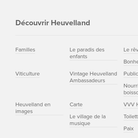
Découvrir Heuvelland
Familles
Le paradis des
Le rê
enfants
Bonhe
Viticulture
Vintage Heuvelland
Publi
Ambassadeurs
Nourri
boiss
Heuvelland en
Carte
VVV H
images
Le village de la
Toilet
musique
Paix