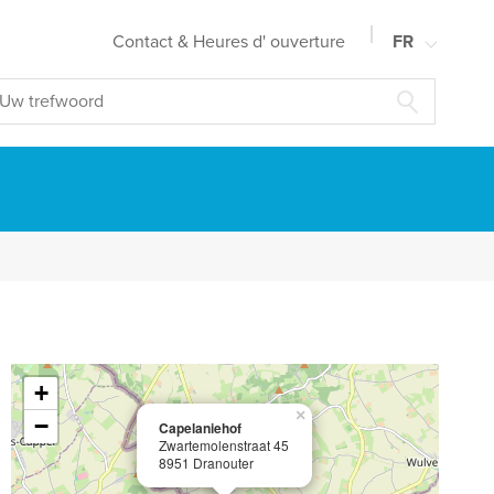
Contact & Heures d' ouverture
FR
NL
EN
DE
+
×
−
Capelaniehof
Zwartemolenstraat 45
8951 Dranouter