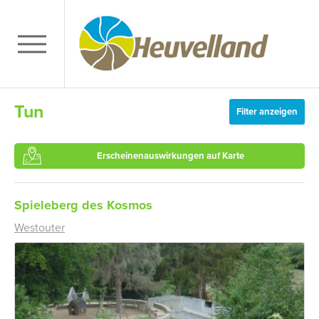
Tun
Filter anzeigen
Erscheinenauswirkungen auf Karte
Spieleberg des Kosmos
Westouter