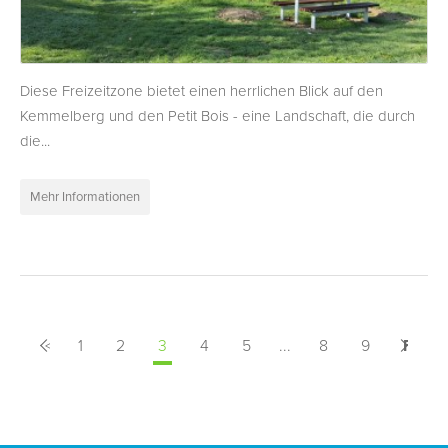
Diese Freizeitzone bietet einen herrlichen Blick auf den
Kemmelberg und den Petit Bois - eine Landschaft, die durch
die...
Mehr Informationen
<
Vorige
1
2
3
4
5
...
8
9
Folge