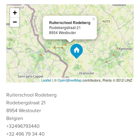
+
×
−
Ruiterschool Rodeberg
Rodebergstraat 21
8954 Westouter
Leaflet
| ©
OpenStreetMap
contributors, Points © 2012 LINZ
Ruiterschool Rodeberg
Rodebergstraat 21
8954 Westouter
Belgien
+32496793440
+32 496 79 34 40