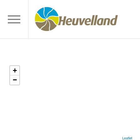
+
−
Leaflet