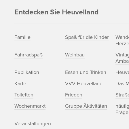
Entdecken Sie Heuvelland
Familie
Spaß für die Kinder
Wand
Herze
Fahrradspaß
Weinbau
Vinta
Amba
Publikation
Essen und Trinken
Heuve
Karte
VVV Heuvelland
Das M
Toiletten
Frieden
Straß
Wochenmarkt
Gruppe Äktivitäten
häufig
Frage
Veranstaltungen