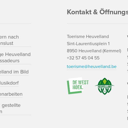
Kontakt & Öffnung
ern nach
Toerisme Heuvelland
nslust
Sint-Laurentiusplein 1
8950 Heuvelland (Kemmel)
ge Heuvelland
+32 57 45 04 55
ssadeurs
toerisme@heuvelland.be
lland im Bild
usikdorf
enarbeiten
 gestellte
n