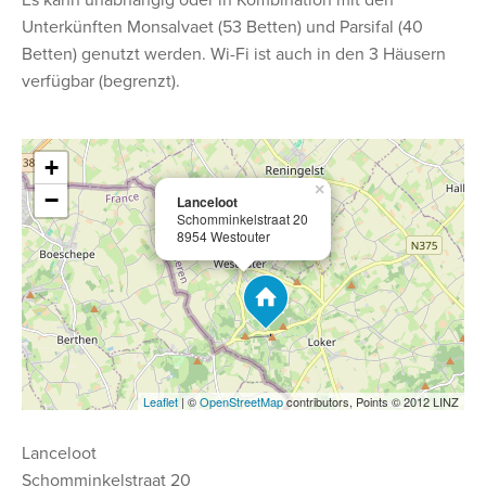
Es kann unabhängig oder in Kombination mit den
Unterkünften Monsalvaet (53 Betten) und Parsifal (40
Betten) genutzt werden. Wi-Fi ist auch in den 3 Häusern
verfügbar (begrenzt).
+
×
−
Lanceloot
Schomminkelstraat 20
8954 Westouter
Leaflet
| ©
OpenStreetMap
contributors, Points © 2012 LINZ
Lanceloot
Schomminkelstraat 20