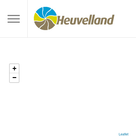
+
−
Leaflet