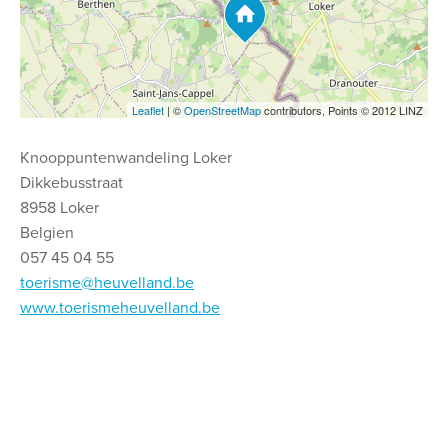
Leaflet
| ©
OpenStreetMap
contributors, Points © 2012 LINZ
Knooppuntenwandeling Loker
Dikkebusstraat
8958 Loker
Belgien
057 45 04 55
toerisme@heuvelland.be
www.toerismeheuvelland.be