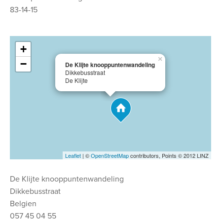
83-14-15
+
×
−
De Klijte knooppuntenwandeling
Dikkebusstraat
De Klijte
Leaflet
| ©
OpenStreetMap
contributors, Points © 2012 LINZ
De Klijte knooppuntenwandeling
Dikkebusstraat
Belgien
057 45 04 55