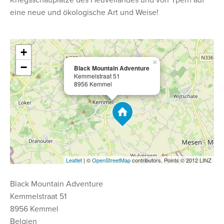
Kriegsschauplätze des Heuvellandes und von Ypern auf
eine neue und ökologische Art und Weise!
+
×
−
Black Mountain Adventure
Kemmelstraat 51
8956 Kemmel
Leaflet
| ©
OpenStreetMap
contributors, Points © 2012 LINZ
Black Mountain Adventure
Kemmelstraat 51
8956 Kemmel
Belgien