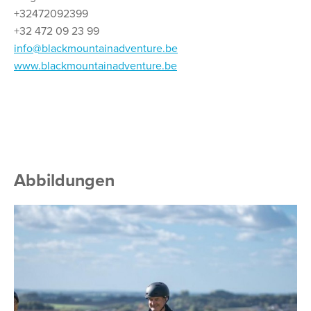
+32472092399
+32 472 09 23 99
info@blackmountainadventure.be
www.blackmountainadventure.be
Abbildungen