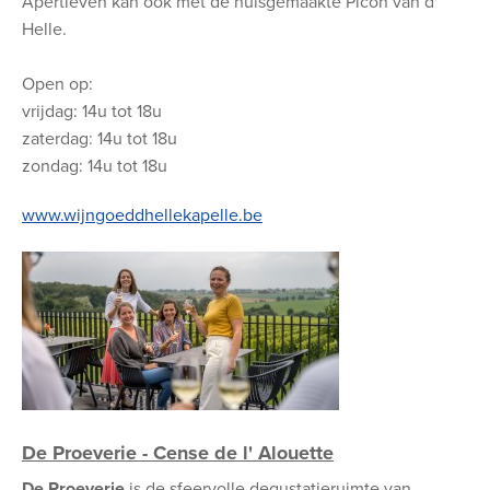
Apertieven kan ook met de huisgemaakte Picon van d'
Helle.
Open op:
vrijdag: 14u tot 18u
zaterdag: 14u tot 18u
zondag: 14u tot 18u
www.wijngoeddhellekapelle.be
De Proeverie - Cense de l' Alouette
De Proeverie
is de sfeervolle degustatieruimte van