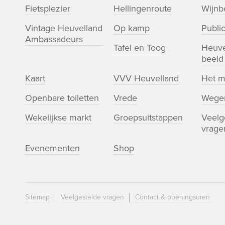
Fietsplezier
Hellingenroute
Wijn
Vintage Heuvelland
Op kamp
Public
Ambassadeurs
Tafel en Toog
Heuve
beeld
Kaart
VVV Heuvelland
Het m
Openbare toiletten
Vrede
Wege
Wekelijkse markt
Groepsuitstappen
Veelg
vrage
Evenementen
Shop
Sitemap
Veelgestelde vragen
Contact & openingsuren