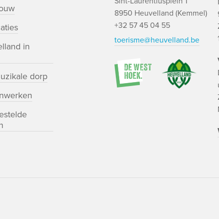
Sint-Laurentiusplein 1
bouw
8950 Heuvelland (Kemmel)
+32 57 45 04 55
aties
toerisme@heuvelland.be
lland in
uzikale dorp
nwerken
estelde
n