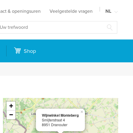
act & openingsuren
Veelgestelde vragen
NL
FR
EN
DE
n
Shop
+
×
−
Wijnwinkel Monteberg
Smijterstraat 4
8951 Dranouter