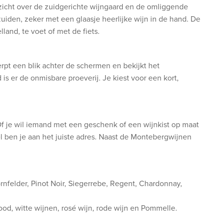
zicht over de zuidgerichte wijngaard en de omliggende
zuiden, zeker met een glaasje heerlijke wijn in de hand. De
land, te voet of met de fiets.
pt een blik achter de schermen en bekijkt het
 is er de onmisbare proeverij. Je kiest voor een kort,
 Of je wil iemand met een geschenk of een wijnkist op maat
 ben je aan het juiste adres. Naast de Montebergwijnen
ornfelder, Pinot Noir, Siegerrebe, Regent, Chardonnay,
ood, witte wijnen, rosé wijn, rode wijn en Pommelle.