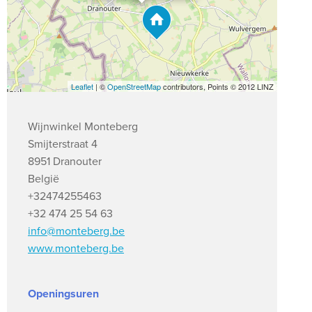
Leaflet
| ©
OpenStreetMap
contributors, Points © 2012 LINZ
Wijnwinkel Monteberg
Smijterstraat 4
8951 Dranouter
België
+32474255463
+32 474 25 54 63
info@monteberg.be
www.monteberg.be
Openingsuren