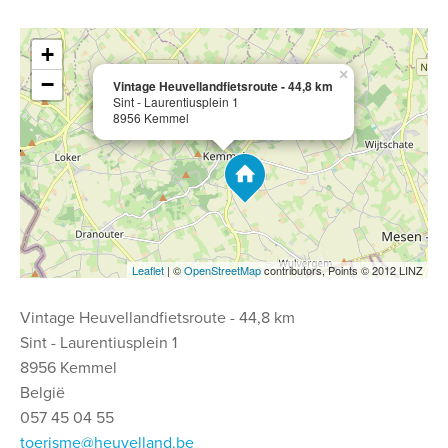
+
×
−
Vintage Heuvellandfietsroute - 44,8 km
Sint - Laurentiusplein 1
8956 Kemmel
Leaflet
| ©
OpenStreetMap
contributors, Points © 2012 LINZ
Vintage Heuvellandfietsroute - 44,8 km
Sint - Laurentiusplein 1
8956 Kemmel
België
057 45 04 55
toerisme@heuvelland.be