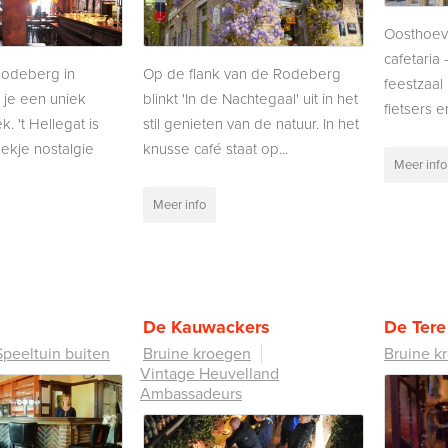
Oosthoeve 
cafetaria 
odeberg in
Op de flank van de Rodeberg
feestzaal
 je een uniek
blinkt 'In de Nachtegaal' uit in het
fietsers e
. 't Hellegat is
stil genieten van de natuur. In het
lekje nostalgie
knusse café staat op...
Meer info
Meer info
De Kauwackers
De Tere
Speeltuin buiten
Bruine kroegen
Bruine k
Vintage Heuvelland
Ambassadeurs