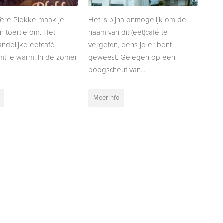
Tere Plekke maak je
Het is bijna onmogelijk om de
n toertje om. Het
naam van dit (eet)café te
landelijke eetcafé
vergeten, eens je er bent
t je warm. In de zomer
geweest. Gelegen op een
boogscheut van...
Meer info
gende
>