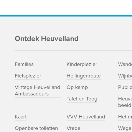
Ontdek Heuvelland
Families
Kinderplezier
Wande
Fietsplezier
Hellingenroute
Wijn
Vintage Heuvelland
Op kamp
Public
Ambassadeurs
Tafel en Toog
Heuve
beeld
Kaart
VVV Heuvelland
Het m
Openbare toiletten
Vrede
Wege