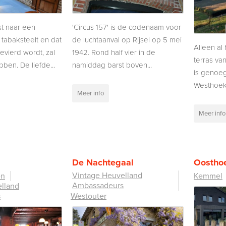
st naar een
'Circus 157' is de codenaam voor
 tabaksteelt en dat
de luchtaanval op Rijsel op 5 mei
Alleen al 
evierd wordt, zal
1942. Rond half vier in de
terras va
ben. De liefde...
namiddag barst boven...
is genoe
Westhoek t
Meer info
Meer info
De Nachtegaal
Oostho
Vintage Heuvelland
en
Kemmel
Ambassadeurs
lland
s
Westouter