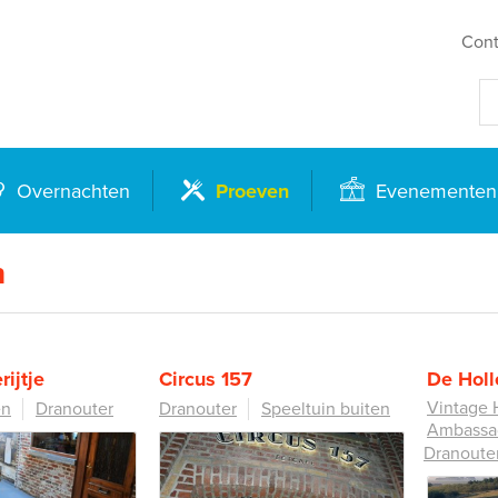
Cont
Overnachten
Proeven
Evenementen
n
rijtje
Circus 157
De Hol
Vintage 
en
Dranouter
Dranouter
Speeltuin buiten
Ambassa
Dranoute