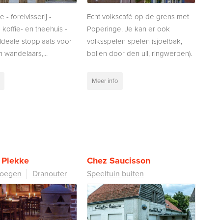
- forelvisserij -
Echt volkscafé op de grens met
- koffie- en theehuis -
Poperinge. Je kan er ook
 Ideale stopplaats voor
volksspelen spelen (sjoelbak,
n wandelaars,...
bollen door den uil, ringwerpen).
Meer info
 Plekke
Chez Saucisson
roegen
Dranouter
Speeltuin buiten