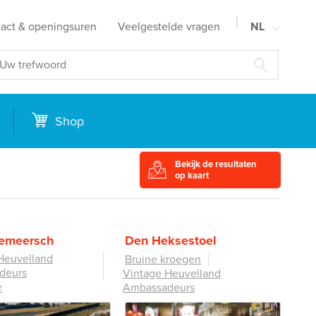
act & openingsuren
Veelgestelde vragen
NL
FR
EN
DE
Shop
Bekijk de resultaten
op kaart
lemeersch
Den Heksestoel
Heuvelland
Bruine kroegen
deurs
Vintage Heuvelland
r
Ambassadeurs