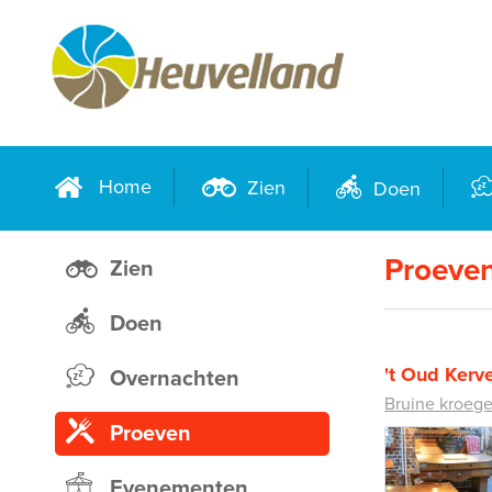
Home
Zien
Doen
Proeve
Zien
Doen
't Oud Kerve
Overnachten
Bruine kroeg
Proeven
Evenementen