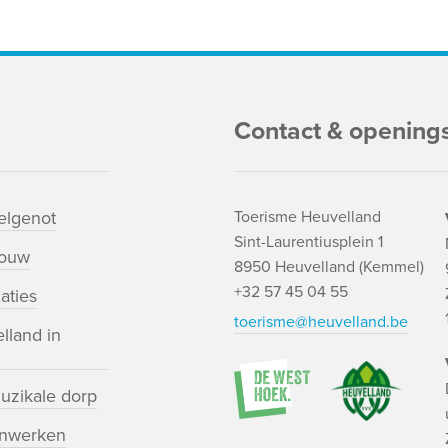
Contact & opening
lgenot
Toerisme Heuvelland
Sint-Laurentiusplein 1
bouw
8950 Heuvelland (Kemmel)
+32 57 45 04 55
aties
toerisme@heuvelland.be
lland in
uzikale dorp
nwerken