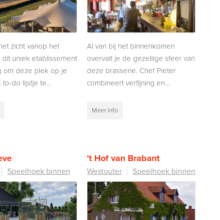
het zicht vanop het
Al van bij het binnenkomen
n dit uniek etablissement
overvalt je de gezellige sfeer van
g om deze plek op je
deze brasserie. Chef Pieter
o-do lijstje te...
combineert verfijning en...
Meer info
eve
't Hof van Brabant
Speelhoek binnen
Westouter
Speelhoek binnen