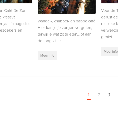
an Café De Zon
Voor de 
lkfestival
gerust ee
Wandel-, knabbel- en babbelcafé
r jaar in augustus
rustieke 
Hier kan je je zorgen vergeten,
bezoekers en
verwelkom
terwijl je wat zit te eten... of aan
geniet...
de toog zit te...
Meer info
Meer info
1
2
Vol