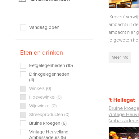
'Kerven' verwij
ambacht uit de
Vandaag open
ambacht hier g
je geweten heb
Eten en drinken
Meer info
Eetgelegenheden (10)
Drinkgelegenheden
(4)
Winkels (0)
Hoevewinkel (0)
't Hellegat
Wijnwinkel (0)
Bruine kroeg
Vintage Heuve
Streekproducten (0)
Ambassadeur
Bruine kroegen (6)
Vintage Heuvelland
Ambassadeurs (5)