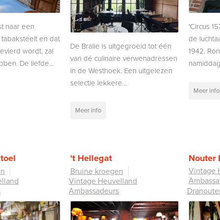
st naar een
'Circus 1
 tabaksteelt en dat
de luchta
De Bralle is uitgegroeid tot één
evierd wordt, zal
1942. Rond
van dé culinaire verwenadressen
ben. De liefde...
namiddag 
in de Westhoek. Een uitgelezen
selectie lekkere...
Meer info
Meer info
toel
't Hellegat
Nouter 
Vintage 
en
Bruine kroegen
Ambassa
lland
Vintage Heuvelland
s
Ambassadeurs
Dranoute