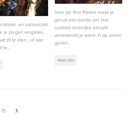
Voor de Tere Plekke maak je
gerust een toertje om. Het
knabbel- en babbelcafé
rustieke landelijke eetcafé
je je zorgen vergeten,
verwelkomt je warm. In de zomer
wat zit te eten... of aan
geniet...
 te...
Meer info
15
Volgende
>