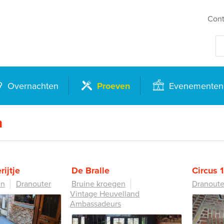
Cont
Overnachten
Proeven
Evenementen
n
rijtje
De Bralle
Circus 
en
Dranouter
Bruine kroegen
Dranoute
Vintage Heuvelland
Ambassadeurs