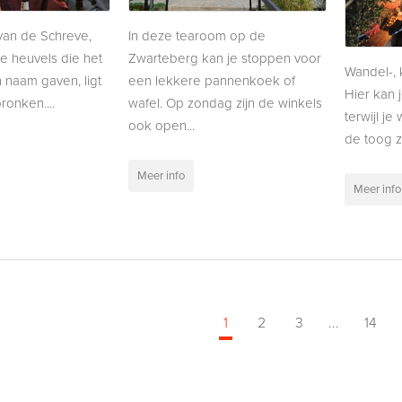
van de Schreve,
In deze tearoom op de
le heuvels die het
Zwarteberg kan je stoppen voor
Wandel-, 
n naam gaven, ligt
een lekkere pannenkoek of
Hier kan 
ronken....
wafel. Op zondag zijn de winkels
terwijl je 
ook open...
de toog zit
Meer info
Meer info
1
2
3
...
14