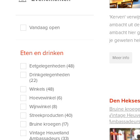
'Kerven' verwij
ambacht uit de
Vandaag open
ambacht hier g
je geweten heb
Eten en drinken
Meer info
Eetgelegenheden (48)
Drinkgelegenheden
(22)
Winkels (48)
Hoevewinkel (6)
Den Hekses
Wijnwinkel (8)
Bruine kroeg
Vintage Heuve
Streekproducten (40)
Ambassadeur
Bruine kroegen (17)
Vintage Heuvelland
Ambassadeurs (33)