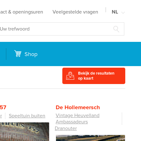
act & openingsuren
Veelgestelde vragen
NL
FR
EN
DE
Shop
Bekijk de resultaten
op kaart
157
De Hollemeersch
Vintage Heuvelland
r
Speeltuin buiten
Ambassadeurs
Dranouter