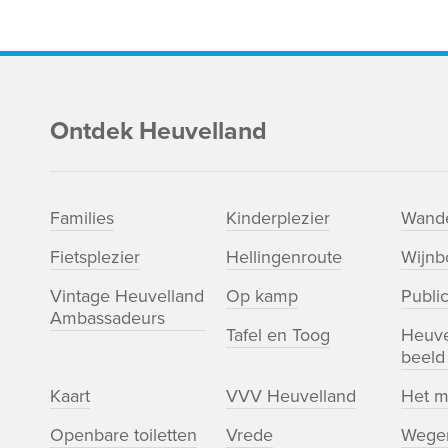
Ontdek Heuvelland
Families
Kinderplezier
Wande
Fietsplezier
Hellingenroute
Wijn
Vintage Heuvelland
Op kamp
Public
Ambassadeurs
Tafel en Toog
Heuve
beeld
Kaart
VVV Heuvelland
Het m
Openbare toiletten
Vrede
Wege