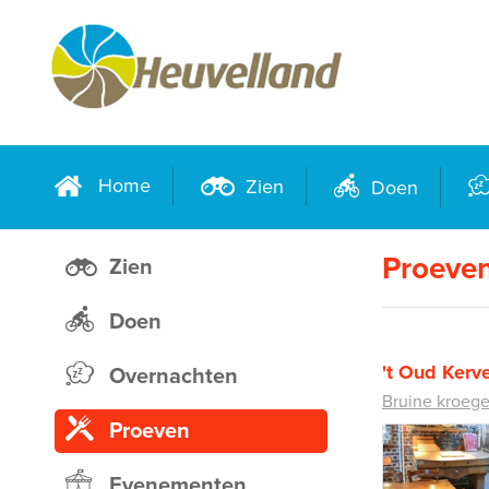
Home
Zien
Doen
Proeve
Zien
Doen
't Oud Kerve
Overnachten
Bruine kroeg
Proeven
Evenementen