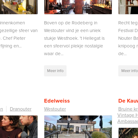
 binnenkomen
Boven op de Rodeberg in
Recht te
gezellige sfeer van
Westouter vind je een uniek
Festival 
. Chef Pieter
stukje Westhoek. 't Hellegat is
Nouter B
ijning en...
een sfeervol plekje nostalgie
knipoog n
waar de...
de...
Meer info
Meer info
Edelweiss
De Kau
en
Dranouter
Westouter
Bruine k
Vintage 
Ambassa