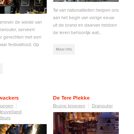
Tal van nationaliteiten hielpen ons
aan het begin van vorige eeuw
genover de weide van
uit de brand en daarvan hebben
Dranouter, serveert
de Ieren behoorlijk wat...
ar gerechten met een
aar festivalfood. Op
Meer info
wackers
De Tere Plekke
roegen
Bruine kroegen
Dranouter
Heuvelland
deurs