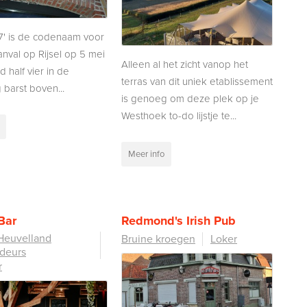
57' is de codenaam voor
anval op Rijsel op 5 mei
Alleen al het zicht vanop het
 half vier in de
terras van dit uniek etablissement
barst boven...
is genoeg om deze plek op je
Westhoek to-do lijstje te...
Meer info
Bar
Redmond's Irish Pub
Heuvelland
Bruine kroegen
Loker
deurs
r