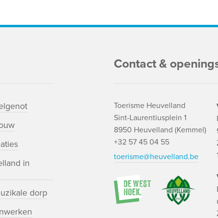
Contact & opening
lgenot
Toerisme Heuvelland
Sint-Laurentiusplein 1
bouw
8950 Heuvelland (Kemmel)
+32 57 45 04 55
aties
toerisme@heuvelland.be
lland in
uzikale dorp
nwerken