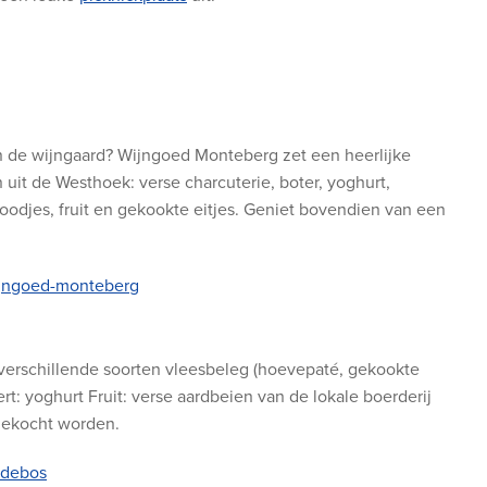
van de wijngaard? Wijngoed Monteberg zet een heerlijke
uit de Westhoek: verse charcuterie, boter, yoghurt,
oodjes, fruit en gekookte eitjes. Geniet bovendien van een
ijngoed-monteberg
 verschillende soorten vleesbeleg (hoevepaté, gekookte
rt: yoghurt Fruit: verse aardbeien van de lokale boerderij
ngekocht worden.
ndebos