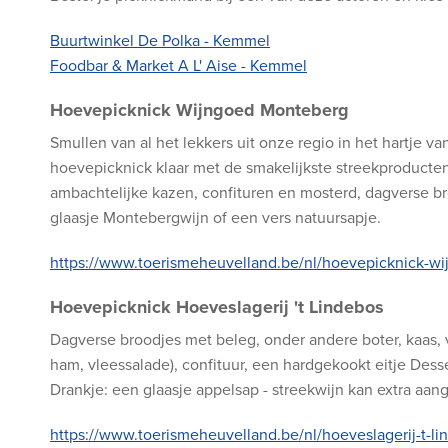
Buurtwinkel De Polka - Kemmel
Foodbar & Market A L' Aise - Kemmel
Hoevepicknick Wijngoed Monteberg
Smullen van al het lekkers uit onze regio in het hartje 
hoevepicknick klaar met de smakelijkste streekproducten 
ambachtelijke kazen, confituren en mosterd, dagverse br
glaasje Montebergwijn of een vers natuursapje.
https://www.toerismeheuvelland.be/nl/hoevepicknick-w
Hoevepicknick Hoeveslagerij 't Lindebos
Dagverse broodjes met beleg, onder andere boter, kaas,
ham, vleessalade), confituur, een hardgekookt eitje Desse
Drankje: een glaasje appelsap - streekwijn kan extra aa
https://www.toerismeheuvelland.be/nl/hoeveslagerij-t-li