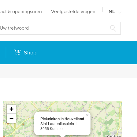
act & openingsuren
Veelgestelde vragen
NL
FR
EN
DE
Shop
+
×
−
Picknicken in Heuvelland
Sint-Laurentiusplein 1
8956 Kemmel