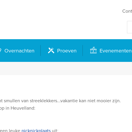
Cont
Overnachten
Proeven
Evenementen
ullen van streeklekkers...vakantie kan niet mooier zijn.
op in Heuvelland:
s een leuke
picknickplaats
uit: