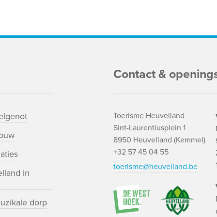
Contact & opening
lgenot
Toerisme Heuvelland
Sint-Laurentiusplein 1
bouw
8950 Heuvelland (Kemmel)
+32 57 45 04 55
aties
toerisme@heuvelland.be
lland in
uzikale dorp