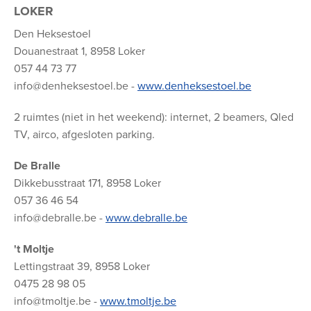
LOKER
Den Heksestoel
Douanestraat 1, 8958 Loker
057 44 73 77
info@denheksestoel.be -
www.denheksestoel.be
2 ruimtes (niet in het weekend): internet, 2 beamers, Qled
TV, airco, afgesloten parking.
De Bralle
Dikkebusstraat 171, 8958 Loker
057 36 46 54
info@debralle.be -
www.debralle.be
't Moltje
Lettingstraat 39, 8958 Loker
0475 28 98 05
info@tmoltje.be -
www.tmoltje.be