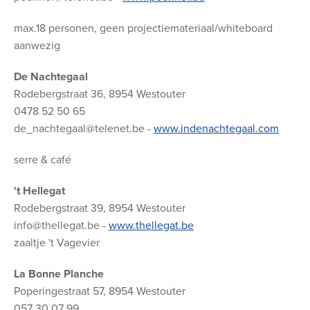
max.18 personen, geen projectiemateriaal/whiteboard
aanwezig
De Nachtegaal
Rodebergstraat 36, 8954 Westouter
0478 52 50 65
de_nachtegaal@telenet.be -
www.indenachtegaal.com
serre & café
't Hellegat
Rodebergstraat 39, 8954 Westouter
info@thellegat.be -
www.thellegat.be
zaaltje 't Vagevier
La Bonne Planche
Poperingestraat 57, 8954 Westouter
057 30 07 99