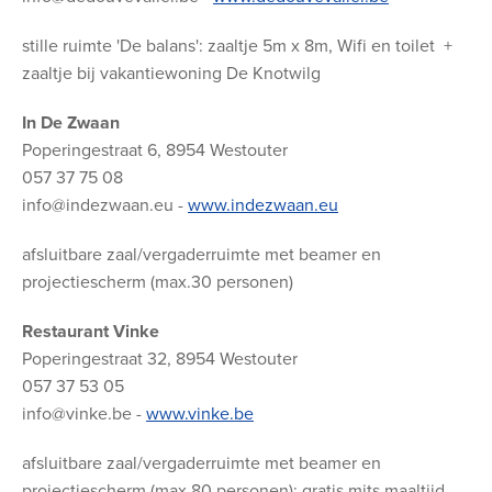
stille ruimte 'De balans': zaaltje 5m x 8m, Wifi en toilet +
zaaltje bij vakantiewoning De Knotwilg
In De Zwaan
Poperingestraat 6, 8954 Westouter
057 37 75 08
info@indezwaan.eu -
www.indezwaan.eu
afsluitbare zaal/vergaderruimte met beamer en
projectiescherm (max.30 personen)
Restaurant Vinke
Poperingestraat 32, 8954 Westouter
057 37 53 05
info@vinke.be -
www.vinke.be
afsluitbare zaal/vergaderruimte met beamer en
projectiescherm (max.80 personen): gratis mits maaltijd