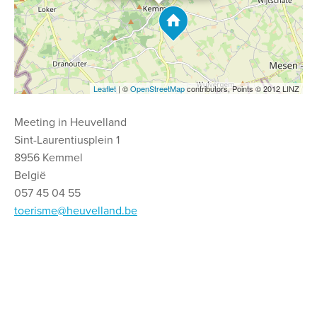
Leaflet
| ©
OpenStreetMap
contributors, Points © 2012 LINZ
Meeting in Heuvelland
Sint-Laurentiusplein 1
8956 Kemmel
België
057 45 04 55
toerisme@heuvelland.be