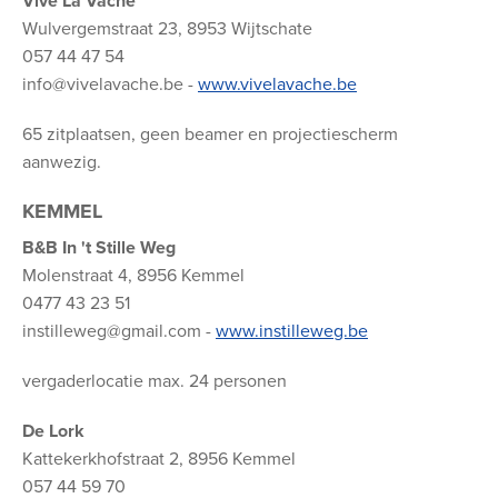
Vive La Vache
Wulvergemstraat 23, 8953 Wijtschate
057 44 47 54
info@vivelavache.be -
www.vivelavache.be
65 zitplaatsen, geen beamer en projectiescherm
aanwezig.
KEMMEL
B&B In 't Stille Weg
Molenstraat 4, 8956 Kemmel
0477 43 23 51
instilleweg@gmail.com -
www.instilleweg.be
vergaderlocatie max. 24 personen
De Lork
Kattekerkhofstraat 2, 8956 Kemmel
057 44 59 70