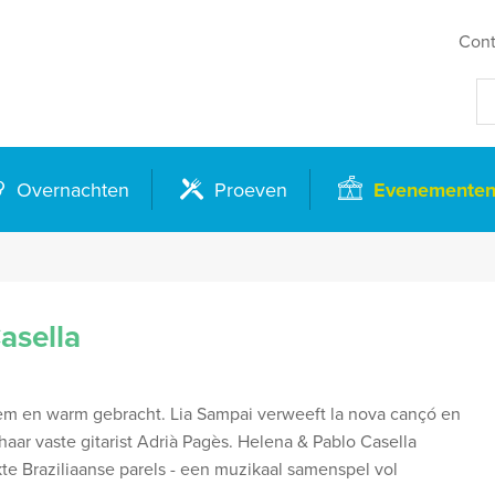
Cont
Overnachten
Proeven
Evenemente
asella
iem en warm gebracht. Lia Sampai verweeft la nova cançó en
ar vaste gitarist Adrià Pagès. Helena & Pablo Casella
e Braziliaanse parels - een muzikaal samenspel vol