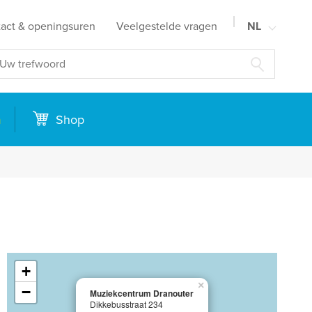
act & openingsuren
Veelgestelde vragen
NL
FR
EN
DE
n
Shop
+
×
−
Muziekcentrum Dranouter
Dikkebusstraat 234