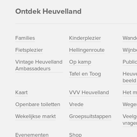
Ontdek Heuvelland
Families
Kinderplezier
Wande
Fietsplezier
Hellingenroute
Wijn
Vintage Heuvelland
Op kamp
Public
Ambassadeurs
Tafel en Toog
Heuve
beeld
Kaart
VVV Heuvelland
Het m
Openbare toiletten
Vrede
Wege
Wekelijkse markt
Groepsuitstappen
Veelg
vrage
Evenementen
Shop