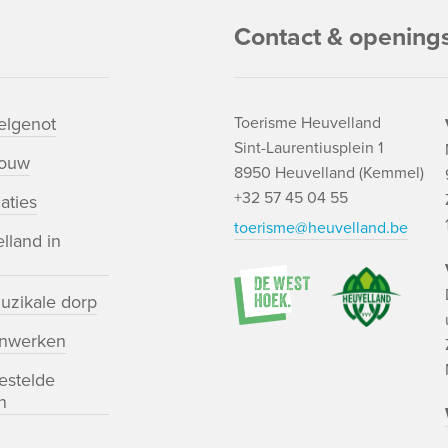
Contact & opening
lgenot
Toerisme Heuvelland
Sint-Laurentiusplein 1
bouw
8950 Heuvelland (Kemmel)
+32 57 45 04 55
aties
toerisme@heuvelland.be
lland in
uzikale dorp
nwerken
estelde
n