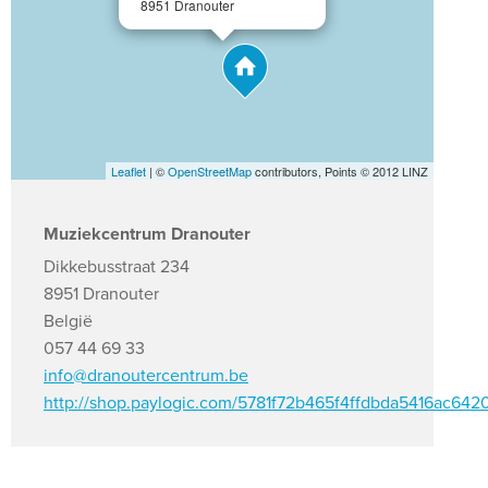
8951 Dranouter
Leaflet
| ©
OpenStreetMap
contributors, Points © 2012 LINZ
Muziekcentrum Dranouter
Dikkebusstraat 234
8951 Dranouter
België
057 44 69 33
info@dranoutercentrum.be
http://shop.paylogic.com/5781f72b465f4ffdbda5416ac6420