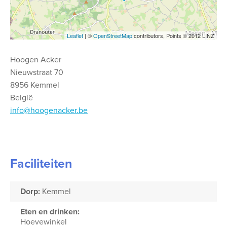
Leaflet
| ©
OpenStreetMap
contributors, Points © 2012 LINZ
Hoogen Acker
Nieuwstraat 70
8956 Kemmel
België
info@hoogenacker.be
Faciliteiten
Dorp:
Kemmel
Eten en drinken:
Hoevewinkel