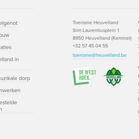
lgenot
Toerisme Heuvelland
Sint-Laurentiusplein 1
bouw
8950 Heuvelland (Kemmel)
+32 57 45 04 55
aties
toerisme@heuvelland.be
lland in
uzikale dorp
nwerken
estelde
n