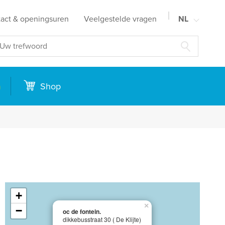
act & openingsuren
Veelgestelde vragen
NL
FR
EN
DE
n
Shop
+
×
−
oc de fontein.
dikkebusstraat 30 ( De Klijte)