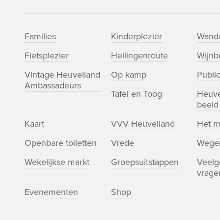
Families
Kinderplezier
Wande
Fietsplezier
Hellingenroute
Wijn
Vintage Heuvelland
Op kamp
Public
Ambassadeurs
Tafel en Toog
Heuve
beeld
Kaart
VVV Heuvelland
Het m
Openbare toiletten
Vrede
Wege
Wekelijkse markt
Groepsuitstappen
Veelg
vrage
Evenementen
Shop