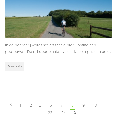
In de boerderij wordt het artisanale bier Hommelpap
gebrouwen. De rij hoppeplanten langs de helling is dan ook...
Meer info
<
Vorige
1
2
...
6
7
8
9
10
...
23
24
Volgende
>