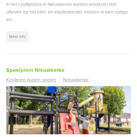
In het Louftjesbos in Nieuwkerke kunnen kinderen zich
uitleven op het klim- en klautertoestel, midden in een rustige
en...
Meer info
Speelplein Nieuwkerke
Kinderen buiten spelen
Nieuwkerke