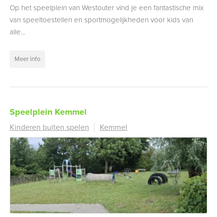
Op het speelplein van Westouter vind je een fantastische mix
van speeltoestellen en sportmogelijkheden voor kids van
alle...
Meer info
Speelplein Kemmel
Kinderen buiten spelen
Kemmel