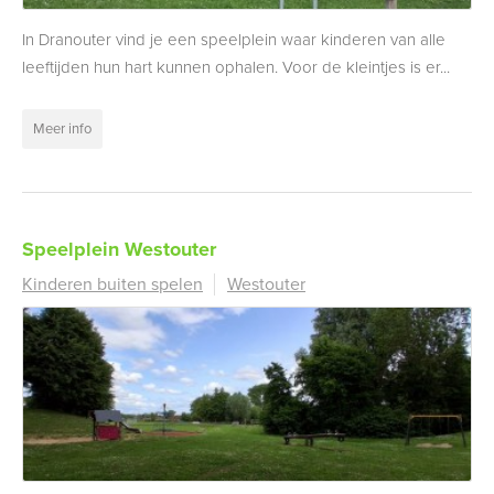
In Dranouter vind je een speelplein waar kinderen van alle
leeftijden hun hart kunnen ophalen. Voor de kleintjes is er...
Meer info
Speelplein Westouter
Kinderen buiten spelen
Westouter