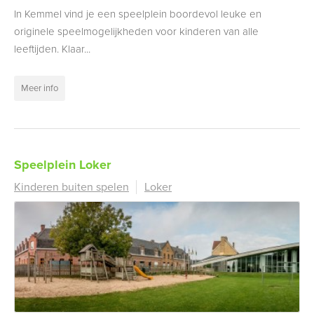
In Kemmel vind je een speelplein boordevol leuke en
originele speelmogelijkheden voor kinderen van alle
leeftijden. Klaar...
Meer info
Speelplein Loker
Kinderen buiten spelen
Loker