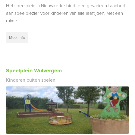
Het speelplein in Nieuwkerke biedt een gevarieerd aanbod
aan speelplezier voor kinderen van alle leeftijden. Met een
ruime...
Meer info
Speelplein Wulvergem
Kinderen buiten spelen