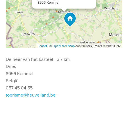
8956 Kemmel
Leaflet
| ©
OpenStreetMap
contributors, Points © 2012 LINZ
De heer van het kasteel - 3,7 km
Dries
8956 Kemmel
België
057 45 04 55
toerisme@heuvelland.be