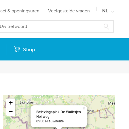
act & openingsuren
Veelgestelde vragen
NL
FR
EN
DE
n
Shop
+
×
−
Belevingsplek De Walletjes
Heirweg
8950 Nieuwkerke