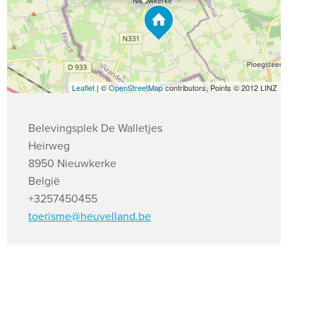
Leaflet
| ©
OpenStreetMap
contributors, Points © 2012 LINZ
Belevingsplek De Walletjes
Heirweg
8950 Nieuwkerke
België
+3257450455
toerisme@heuvelland.be