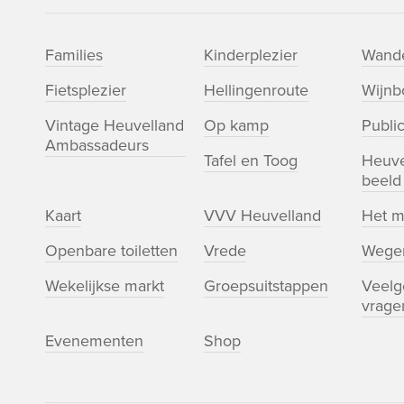
Families
Kinderplezier
Wande
Fietsplezier
Hellingenroute
Wijn
Vintage Heuvelland
Op kamp
Public
Ambassadeurs
Tafel en Toog
Heuve
beeld
Kaart
VVV Heuvelland
Het m
Openbare toiletten
Vrede
Wege
Wekelijkse markt
Groepsuitstappen
Veelg
vrage
Evenementen
Shop