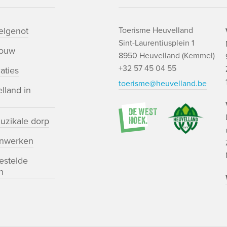
lgenot
Toerisme Heuvelland
Sint-Laurentiusplein 1
bouw
8950 Heuvelland (Kemmel)
+32 57 45 04 55
aties
toerisme@heuvelland.be
lland in
uzikale dorp
nwerken
estelde
n